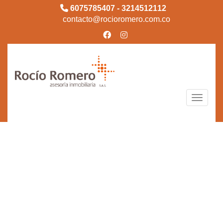
6075785407 - 3214512112
contacto@rocioromero.com.co
Toggle n