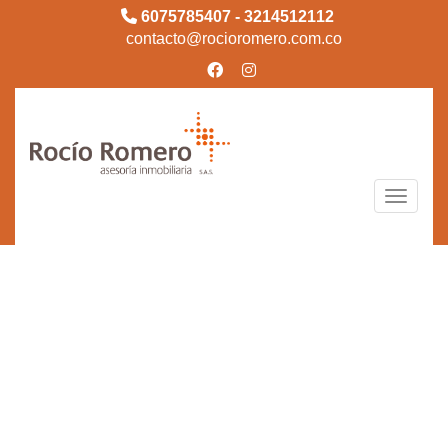
6075785407 - 3214512112
contacto@rocioromero.com.co
Toggle n