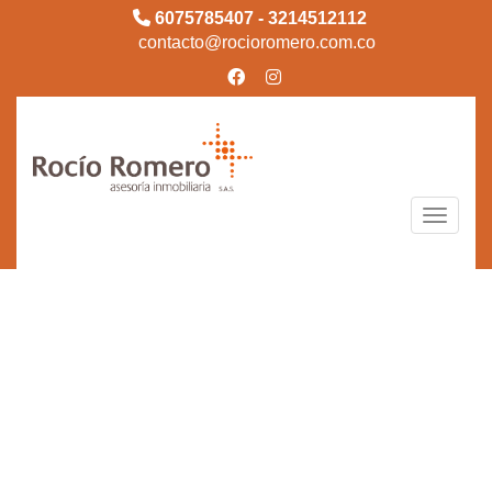
6075785407 - 3214512112
contacto@rocioromero.com.co
Toggle n