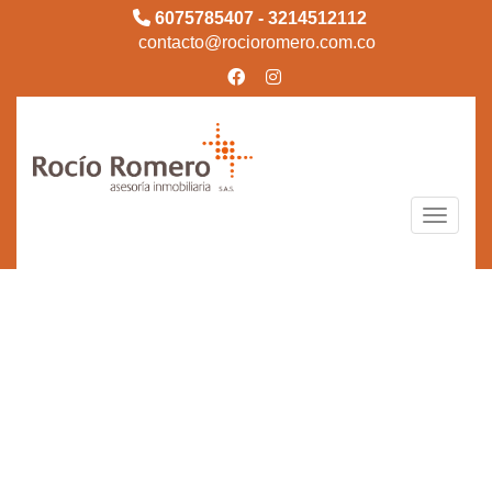
6075785407 - 3214512112
contacto@rocioromero.com.co
Toggle n