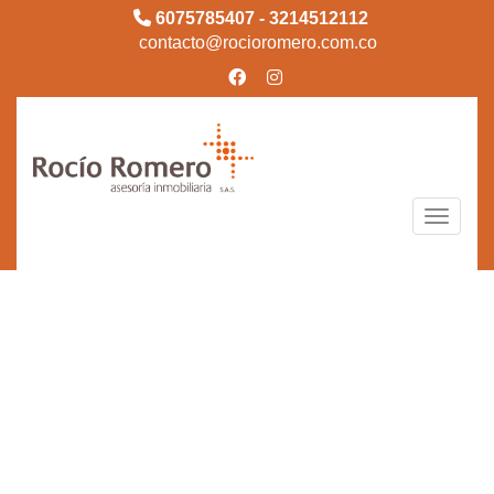
6075785407 - 3214512112
contacto@rocioromero.com.co
Toggle n