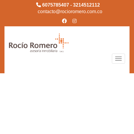
6075785407 - 3214512112
contacto@rocioromero.com.co
Toggle n