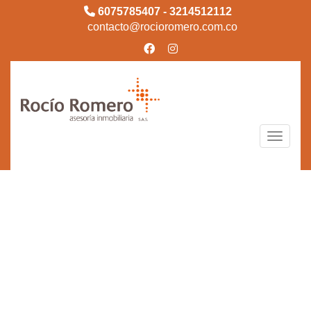
6075785407 - 3214512112
contacto@rocioromero.com.co
Toggle n