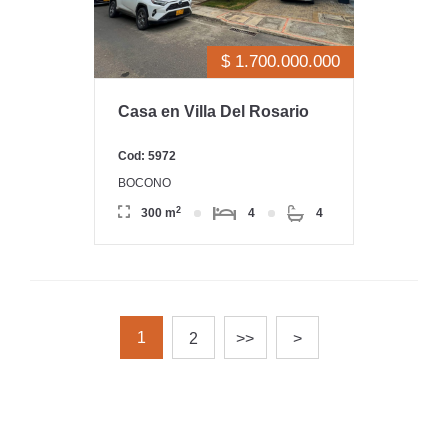
$ 1.700.000.000
Casa en Villa Del Rosario
Cod: 5972
BOCONO
2
300 m
4
4
1
2
>>
>