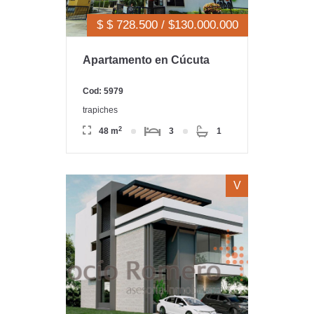
$ $ 728.500 / $130.000.000
Apartamento en Cúcuta
Cod: 5979
trapiches
2
48 m
3
1
V