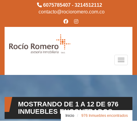
6075785407 - 3214512112
contacto@rocioromero.com.co
Toggle n
MOSTRANDO DE 1 A 12 DE 976
INMUEBLES ENCONTRADOS
Inicio
976 Inmuebles encontrados