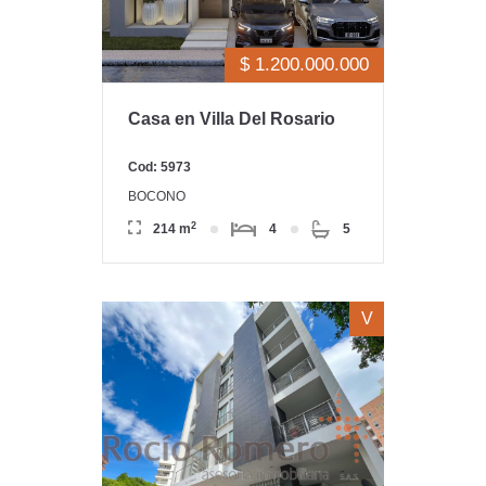
$ 1.200.000.000
Casa en Villa Del Rosario
Cod: 5973
BOCONO
2
214 m
4
5
V