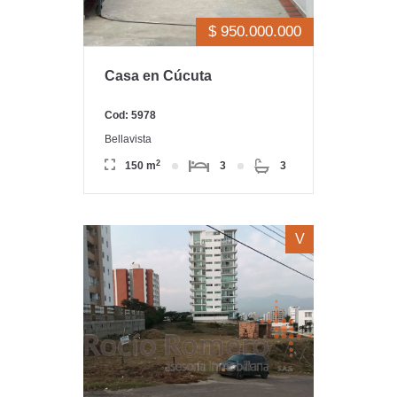
$ 950.000.000
Casa en Cúcuta
Cod: 5978
Bellavista
2
150 m
3
3
V