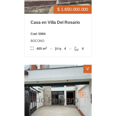
$ 1.650.000.000
Casa en Villa Del Rosario
Cod: 5984
BOCONO
2
405 m
4
4
V