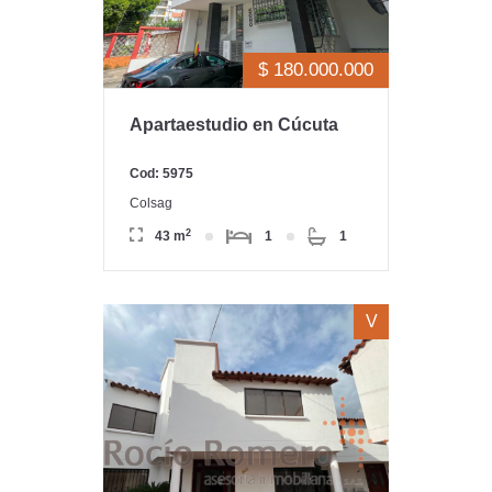
$ 180.000.000
Apartaestudio en Cúcuta
Cod: 5975
Colsag
2
43 m
1
1
V