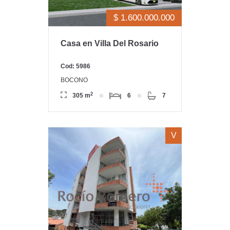
$ 1.600.000.000
Casa en Villa Del Rosario
Cod: 5986
BOCONO
2
305 m
6
7
V