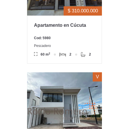
$ 310.000.000
Apartamento en Cúcuta
Cod: 5980
Pescadero
2
60 m
2
2
V