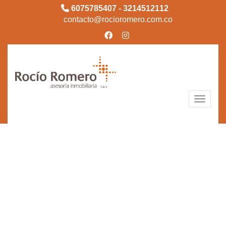
6075785407 - 3214512112
contacto@rocioromero.com.co
Toggle n