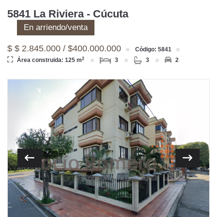
5841 La Riviera - Cúcuta
En arriendo/venta
$ $ 2.845.000 / $400.000.000
Código: 5841
2
Área construida: 125 m
3
3
2
Previous
Next