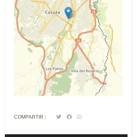
Leaflet
| Map data ©
OpenStreetMap
contributors,
CC-BY-SA
COMPARTIR :