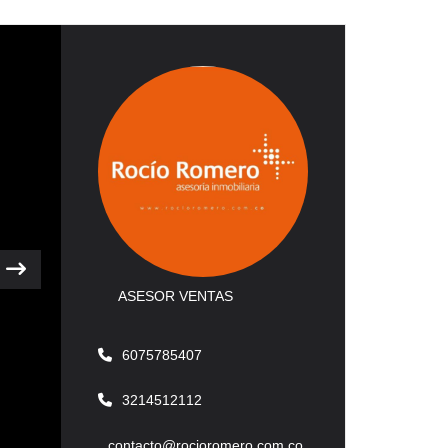
Next
ASESOR VENTAS
6075785407
3214512112
contacto@rocioromero.com.co