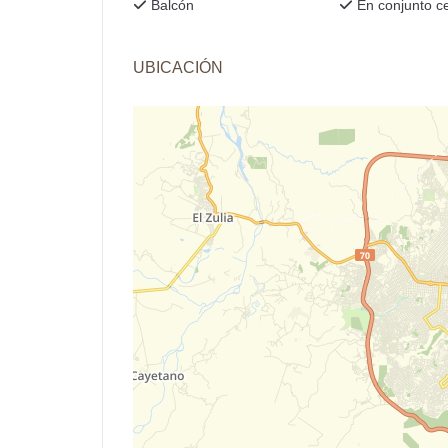
Balcón
En conjunto c
UBICACIÓN
+
−