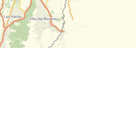
Leaflet
| Map data ©
OpenStreetMap
contributors,
CC-B