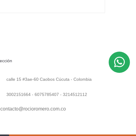
rección
calle 15 #3ae-60 Caobos Cúcuta - Colombia
3002151664 - 6075785407 - 3214512112
contacto@rocioromero.com.co