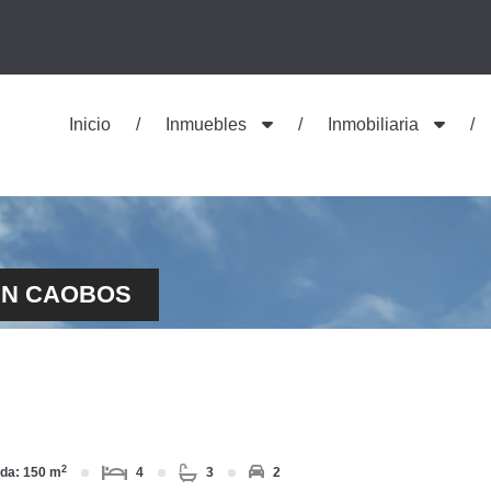
Inicio
Inmuebles
Inmobiliaria
EN CAOBOS
2
ida: 150 m
4
3
2