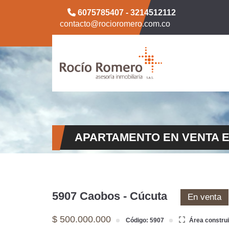
6075785407 - 3214512112
contacto@rocioromero.com.co
APARTAMENTO EN VENTA 
5907 Caobos - Cúcuta
En venta
$ 500.000.000
Código: 5907
Área constru