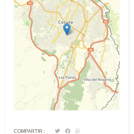
Leaflet
| Map data ©
OpenStreetMap
contributors,
CC-BY-SA
COMPARTIR :