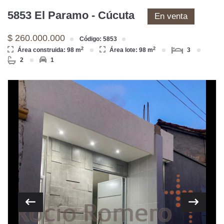
5853 El Paramo - Cúcuta
En venta
$ 260.000.000
Código: 5853
2
2
Área construida: 98 m
Área lote: 98 m
3
2
1
Previous
Next