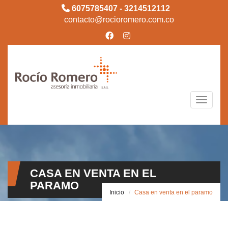
6075785407 - 3214512112
contacto@rocioromero.com.co
Toggle n
CASA EN VENTA EN EL
PARAMO
Inicio
Casa en venta en el paramo