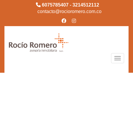
6075785407 - 3214512112
contacto@rocioromero.com.co
Toggle n