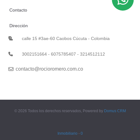
Contacto
Dirección
calle 15 #3ae-60 Caobos Cúcuta - Colombia
3002151664 - 6075785407 - 3214512112
contacto@rocioromero.com.co
© 2026 Todos los derechos reservados, Powered by
Domus CRM
Inmobiliario
-
0