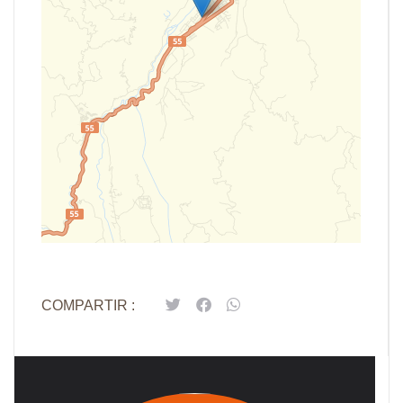
Leaflet
| Map data ©
OpenStreetMap
contributors,
CC-BY-SA
COMPARTIR :