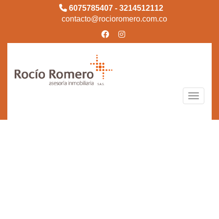
6075785407 - 3214512112
contacto@rocioromero.com.co
Toggle n